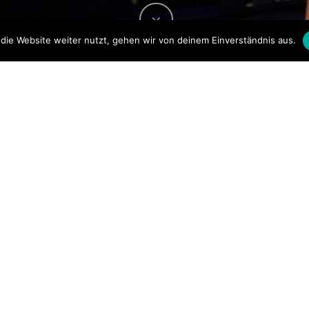
© 2026 Deborah Wolter - Speakerin & Wegbegleiterin.
die Website weiter nutzt, gehen wir von deinem Einverständnis aus.